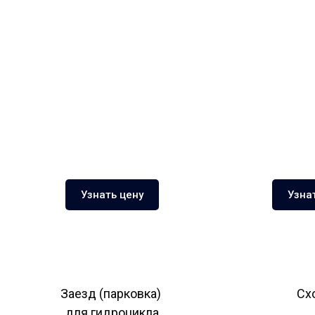
Узнать цену
Узна
Заезд (парковка)
Сх
для гидроцикла