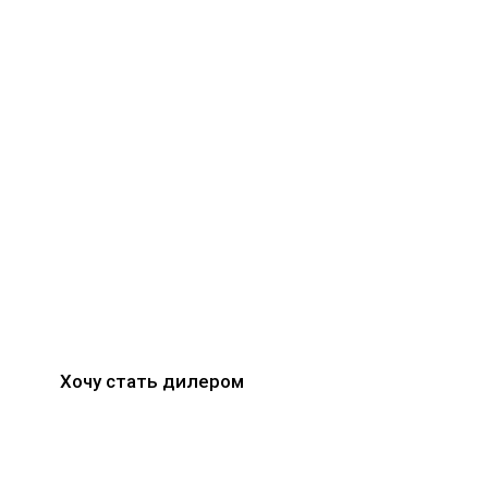
МЫ ИЩЕМ ДИЛЕРОВ!
Наша компания активно развивает дилерс
Мы предлагаем Вам эксклюзивные услов
и расширенную гарантию!
Хотите узнать больше? Оставьте заявку и мы расскажем
вам подробную информацию об условиях.
Хочу стать дилером